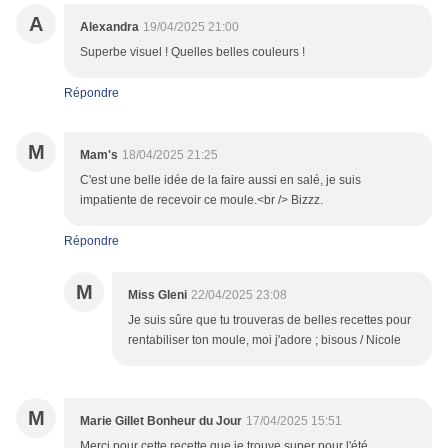
A
Alexandra
19/04/2025 21:00
Superbe visuel ! Quelles belles couleurs !
Répondre
M
Mam's
18/04/2025 21:25
C'est une belle idée de la faire aussi en salé, je suis
impatiente de recevoir ce moule.<br /> Bizzz.
Répondre
M
Miss Gleni
22/04/2025 23:08
Je suis sûre que tu trouveras de belles recettes pour
rentabiliser ton moule, moi j'adore ; bisous / Nicole
M
Marie Gillet Bonheur du Jour
17/04/2025 15:51
Merci pour cette recette que je trouve super pour l'été.