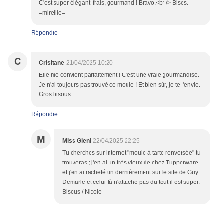
C'est super élégant, frais, gourmand ! Bravo.<br /> Bises.
=mireille=
Répondre
C
Crisitane
21/04/2025 10:20
Elle me convient parfaitement ! C'est une vraie gourmandise.
Je n'ai toujours pas trouvé ce moule ! Et bien sûr, je te l'envie.
Gros bisous
Répondre
M
Miss Gleni
22/04/2025 22:25
Tu cherches sur internet "moule à tarte renversée" tu
trouveras ; j'en ai un très vieux de chez Tupperware
et j'en ai racheté un dernièrement sur le site de Guy
Demarle et celui-là n'attache pas du tout il est super.
Bisous / Nicole