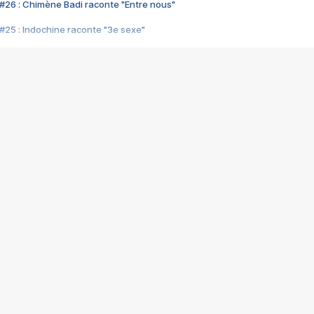
#26 : Chimène Badi raconte "Entre nous"
#25 : Indochine raconte "3e sexe"
#24 : Zaho raconte "C'est chelou"
#23 : Patrick Bruel raconte "Au café des délices"
#22 : Kyo raconte "Le chemin"
#21 : Nolwenn Leroy raconte "Cassé"
#20 : Patrick Hernandez raconte "Born to be alive"
#19 : Lorie raconte "Près de moi"
#18 : Michael Jones raconte "A nos actes manqués" (avec Jean-Jacque
#17 : Khaled raconte "Aïcha"
#16 : Corneille raconte "Parce qu'on vient de loin"
#15 : Indochine raconte "L'aventurier"
14 : Lorie raconte "Sur un air latino"