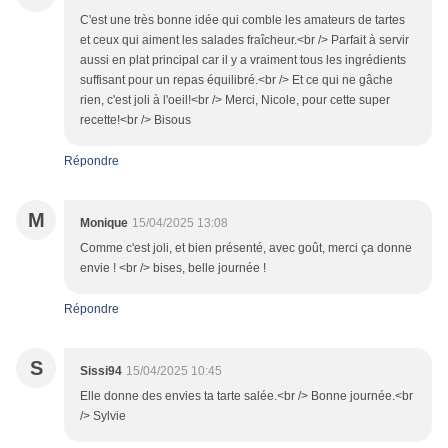
C'est une très bonne idée qui comble les amateurs de tartes
et ceux qui aiment les salades fraîcheur.<br /> Parfait à servir
aussi en plat principal car il y a vraiment tous les ingrédients
suffisant pour un repas équilibré.<br /> Et ce qui ne gâche
rien, c'est joli à l'oeil!<br /> Merci, Nicole, pour cette super
recette!<br /> Bisous
Répondre
M
Monique
15/04/2025 13:08
Comme c'est joli, et bien présenté, avec goût, merci ça donne
envie ! <br /> bises, belle journée !
Répondre
S
Sissi94
15/04/2025 10:45
Elle donne des envies ta tarte salée.<br /> Bonne journée.<br
/> Sylvie