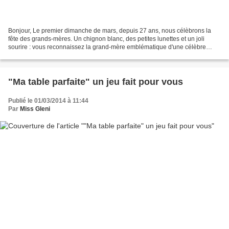
Bonjour, Le premier dimanche de mars, depuis 27 ans, nous célèbrons la
fête des grands-mères. Un chignon blanc, des petites lunettes et un joli
sourire : vous reconnaissez la grand-mère emblématique d'une célèbre
marque de café qui est à l'origine de...
"Ma table parfaite" un jeu fait pour vous
Publié le 01/03/2014 à 11:44
Par
Miss Gleni