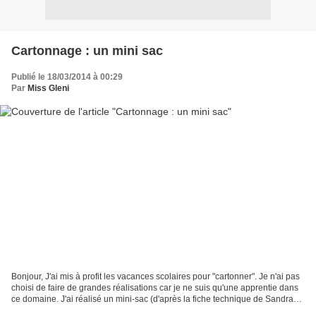
Cartonnage : un mini sac
Publié le 18/03/2014 à 00:29
Par
Miss Gleni
Bonjour, J'ai mis à profit les vacances scolaires pour "cartonner". Je n'ai pas
choisi de faire de grandes réalisations car je ne suis qu'une apprentie dans
ce domaine. J'ai réalisé un mini-sac (d'après la fiche technique de Sandra
Hosseini). Le fait...