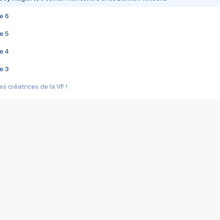
e 6
e 5
e 4
e 3
s créatrices de la VF !
e 2
e 1
e Mektoub My Love arrive enfin ! Rencontre avec Shaïn Boumedine et Sal
i : après Toni en famille
elle réalise le bouleversant Dites lui que je l'aime
ais ! Rencontre autour de Vie privée de Rebecca Zlotowski
 de Marguerite, Grave... Rencontre avec Ella Rumpf