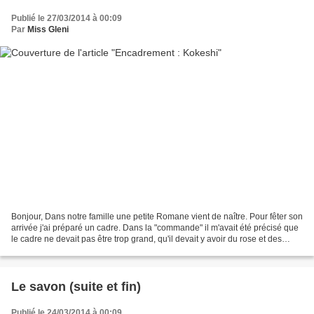
Publié le 27/03/2014 à 00:09
Par
Miss Gleni
Bonjour, Dans notre famille une petite Romane vient de naître. Pour fêter son
arrivée j'ai préparé un cadre. Dans la "commande" il m'avait été précisé que
le cadre ne devait pas être trop grand, qu'il devait y avoir du rose et des
petites fleurs. J'ai...
Le savon (suite et fin)
Publié le 24/03/2014 à 00:09