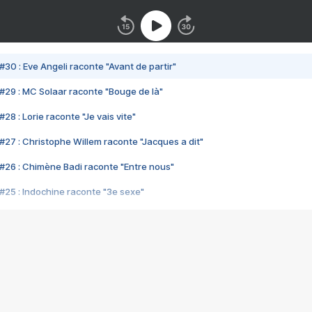
#30 : Eve Angeli raconte "Avant de partir"
#29 : MC Solaar raconte "Bouge de là"
28 : Lorie raconte "Je vais vite"
#27 : Christophe Willem raconte "Jacques a dit"
#26 : Chimène Badi raconte "Entre nous"
#25 : Indochine raconte "3e sexe"
#24 : Zaho raconte "C'est chelou"
#23 : Patrick Bruel raconte "Au café des délices"
#22 : Kyo raconte "Le chemin"
#21 : Nolwenn Leroy raconte "Cassé"