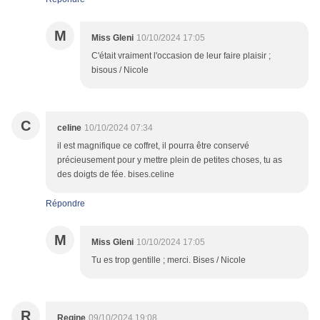
M
Miss Gleni
10/10/2024 17:05
C'était vraiment l'occasion de leur faire plaisir ;
bisous / Nicole
C
celine
10/10/2024 07:34
il est magnifique ce coffret, il pourra être conservé
précieusement pour y mettre plein de petites choses, tu as
des doigts de fée. bises.celine
Répondre
M
Miss Gleni
10/10/2024 17:05
Tu es trop gentille ; merci. Bises / Nicole
R
Regine
09/10/2024 19:08