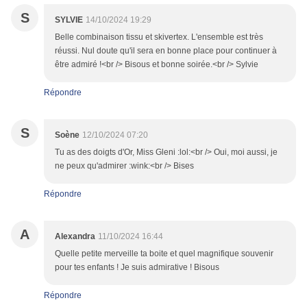
S
SYLVIE
14/10/2024 19:29
Belle combinaison tissu et skivertex. L'ensemble est très
réussi. Nul doute qu'il sera en bonne place pour continuer à
être admiré !<br /> Bisous et bonne soirée.<br /> Sylvie
Répondre
S
Soène
12/10/2024 07:20
Tu as des doigts d'Or, Miss Gleni :lol:<br /> Oui, moi aussi, je
ne peux qu'admirer :wink:<br /> Bises
Répondre
A
Alexandra
11/10/2024 16:44
Quelle petite merveille ta boite et quel magnifique souvenir
pour tes enfants ! Je suis admirative ! Bisous
Répondre