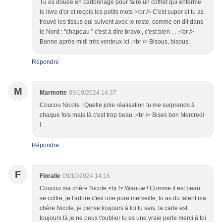
Tu es douée en cartonnage pour faire un coffret qui enferme
le livre d'or et reçois les petits mots !<br /> C'est super et tu as
trouvé les tissus qui suivent avec le reste, comme on dit dans
le Nord : "chapeau " c'est à dire bravo , c'est bien . . .<br />
Bonne après-midi très venteux ici .<br /> Bisous, bisous;
Répondre
M
Marmotte
09/10/2024 14:37
Coucou Nicole ! Quelle jolie réalisation tu me surprends à
chaque fois mais là c'est trop beau .<br /> Bises bon Mercredi
!
Répondre
F
Floralie
09/10/2024 14:16
Coucou ma chère Nicole,<br /> Waouw ! Comme il est beau
se coffre, je l'adore c'est une pure merveille, tu as du talent ma
chère Nicole, je pense toujours à toi tu sais, ta carte est
toujours là je ne peux t'oublier tu es une vraie perle merci à toi