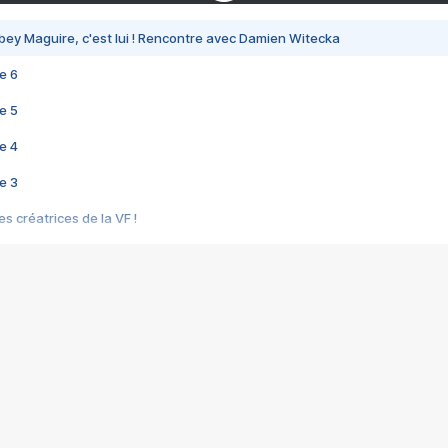
bey Maguire, c'est lui ! Rencontre avec Damien Witecka
e 6
e 5
e 4
e 3
s créatrices de la VF !
e 2
e 1
e Mektoub My Love arrive enfin ! Rencontre avec Shaïn Boumedine et Sal
i : après Toni en famille
elle réalise le bouleversant Dites lui que je l'aime
ais ! Rencontre autour de Vie privée de Rebecca Zlotowski