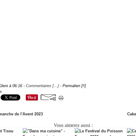
Gleni à 06:16 -
Commentaires [
…
]
- Permalien [
#
]
e
manche de l'Avent 2023
Cake
Vous aimerez aussi :