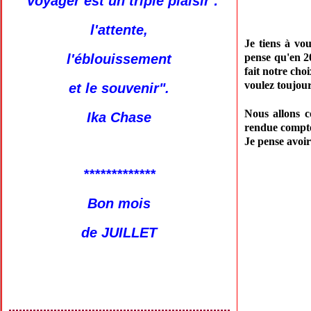
"Voyager est un triple plaisir :
l'attente,
Je tiens à vo
l'éblouissement
pense qu'en 2
fait notre cho
voulez toujour
et le souvenir".
Nous allons c
Ika Chase
rendue compte 
Je pense avoir
*************
Bon mois
de JUILLET