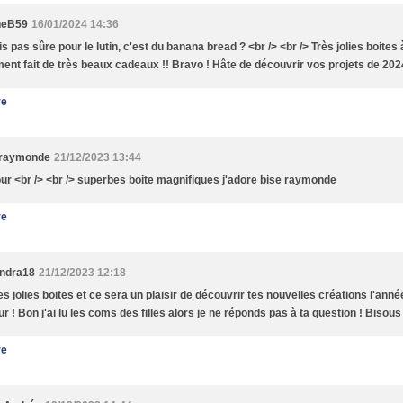
neB59
16/01/2024 14:36
is pas sûre pour le lutin, c'est du banana bread ? <br /> <br /> Très jolies boites
ent fait de très beaux cadeaux !! Bravo ! Hâte de découvrir vos projets de 20
re
 raymonde
21/12/2023 13:44
ur <br /> <br /> superbes boite magnifiques j'adore bise raymonde
re
ndra18
21/12/2023 12:18
es jolies boites et ce sera un plaisir de découvrir tes nouvelles créations l'anné
ur ! Bon j'ai lu les coms des filles alors je ne réponds pas à ta question ! Bisous
re