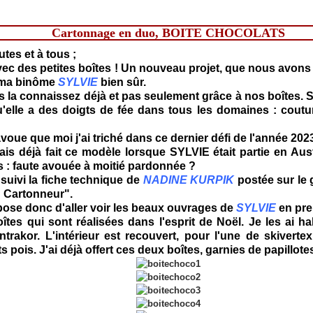
Cartonnage en duo, BOITE CHOCOLATS
tes et à tous ;
vec des petites boîtes !
Un nouveau projet, que nous avons
 ma binôme
SYLVIE
bien sûr.
s la connaissez déjà et pas seulement grâce à nos boîtes. 
'elle a des doigts de fée dans tous les domaines : couture
'avoue que moi j'ai triché dans ce dernier défi de l'année 202
vais déjà fait ce modèle lorsque SYLVIE était partie en Austr
s : faute avouée à moitié pardonnée ?
uivi la fiche technique de
NADINE KURPIK
postée sur le
 Cartonneur".
ose donc d'aller voir les beaux ouvrages de
SYLVIE
en pr
îtes qui sont réalisées dans l'esprit de Noël. Je les ai ha
trakor. L'intérieur est recouvert, pour l'une de skivertex
ts pois. J'ai déjà offert ces deux boîtes, garnies de papillote