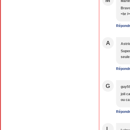
M
Mari
Bravo,
<br /
Répond
A
Astri
Super
seule
Répond
G
guy5
joli 
ou ca
Répond
L