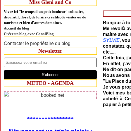
Miss Gleni and Co
Vivez ici "le temps d'un petit bonheur" culinaire,
décoratif, floral, de loisirs créatifs, de visites ou de
Bonjour à tou
tourisme et bien d'autres domaines.
Accueil du blog
Me revoilà a
Créer un blog avec CanalBlog
maître avec
SYLVIE
, vou
Contacter le propriétaire du blog
constatez qu
Newsletter
etc.....
Cette fois, j
En effet, j'a
Ne dit-on pa
Nous avons s
"La Place du
METEO - AGENDA
Je vous prop
Voici mes bo
acheté à Cen
papier à peti
****************