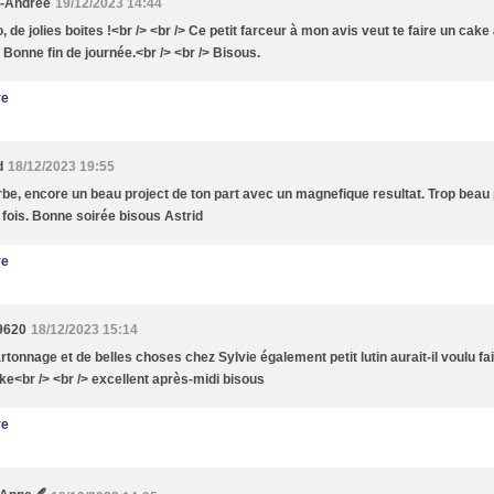
e-Andrée
19/12/2023 14:44
 de jolies boites !<br /> <br /> Ce petit farceur à mon avis veut te faire un cake à
> Bonne fin de journée.<br /> <br /> Bisous.
re
d
18/12/2023 19:55
be, encore un beau project de ton part avec un magnefique resultat. Trop beau p
 fois. Bonne soirée bisous Astrid
re
9620
18/12/2023 15:14
cartonnage et de belles choses chez Sylvie également petit lutin aurait-il voulu f
ke<br /> <br /> excellent après-midi bisous
re