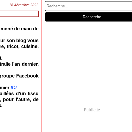
18 décembre 2023
 mené de main de
Sur son blog vous
, tricot, cuisine,
3.
alie l'an dernier.
 groupe Facebook
emier
ICI
.
billées d'un tissu
, pour l'autre, de
s.
Publicité