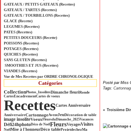
GATEAUX / PETITS GATEAUX (Recettes)
GATEAUX / TARTES (Recettes)
GATEAUX / TOURBILLONS (Recettes)
GLACE (Recette)
LEGUMES (Recettes)
PATES (Recettes)
PETITES DOUCEURS (Recette)
POISSONS (Recettes)
POTAGES (Recettes)
QUICHES (Recettes)
SANS GLUTEN (Recettes)
SMOOTHIES ET JUS (Recettes)
VIANDES (Recettes)
Vue de Mes Recettes par ORDRE CHRONOLOGIQUE
Catégories
Posté par Miss 
Tags:
Cartonnag
Collection
Dimanche fleuri
Ronde
Photos_Insolites
Cartes
Encadrement
Cartes de voeux
Recettes
Cartes Anniversaire
Troisième Di
Jeu
Cartonnage
Anniversaire
Avent
Décoration de table
image insolite
Voeux
FleursduDimanche_2025
Vacances
Fleurs
Visites
Défi24hphoto
Voyages
Déco de Noël
Déco table
Mise à l'honneur
ProjetdechezMa
Noël