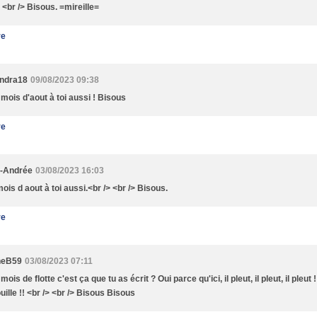
 <br /> Bisous. =mireille=
re
ndra18
09/08/2023 09:38
mois d'aout à toi aussi ! Bisous
re
e-Andrée
03/08/2023 16:03
ois d aout à toi aussi.<br /> <br /> Bisous.
re
neB59
03/08/2023 07:11
ois de flotte c'est ça que tu as écrit ? Oui parce qu'ici, il pleut, il pleut, il pleut !
uille !! <br /> <br /> Bisous Bisous