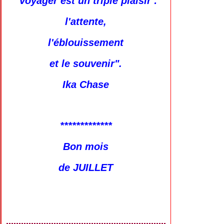
"Voyager est un triple plaisir :
l'attente,
l'éblouissement
et le souvenir".
Ika Chase
*************
Bon mois
de JUILLET