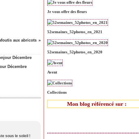
Je vous offre des fleurs
52semaines_52photos_en_2021
afoutis aux abricots
52semaines_52photos_en_2020
our Décembre
Avent
Collections
Mon blog référencé sur :
te sous le soleil !