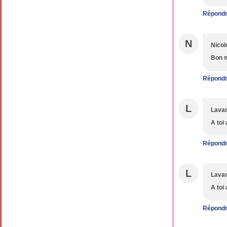
Répond
N
Nicol
Bon m
Répond
L
Lava
A toi
Répond
L
Lava
A toi
Répond