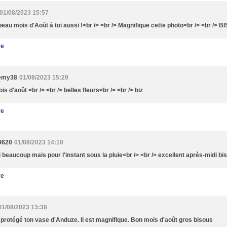
01/08/2023 15:57
beau mois d'Août à toi aussi !<br /> <br /> Magnifique cette photo<br /> <br /> 
re
 emy38
01/08/2023 15:29
ois d'août <br /> <br /> belles fleurs<br /> <br /> biz
re
9620
01/08/2023 14:10
 beaucoup mais pour l'instant sous la pluie<br /> <br /> excellent après-midi bi
re
01/08/2023 13:38
 protégé ton vase d'Anduze. Il est magnifique. Bon mois d'août gros bisous