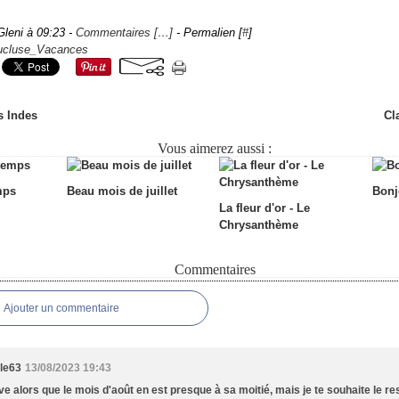
Gleni à 09:23 -
Commentaires [
…
]
- Permalien [
#
]
ucluse_Vacances
s Indes
Cl
Vous aimerez aussi :
mps
Beau mois de juillet
Bonj
La fleur d'or - Le
Chrysanthème
Commentaires
Ajouter un commentaire
lle63
13/08/2023 19:43
ive alors que le mois d'août en est presque à sa moitié, mais je te souhaite le res