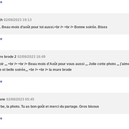
re
th
02/08/2023 19:13
. Beau mois d’août pour toi aussi.<br /> <br /> Bonne soirée. Bises
re
re brode 2
02/08/2023 16:49
r ,,, <br /> <br /> Beau mois d'Août pour vous aussi ,,, Jolie cette photo ,,, j'aime 
 et belle soirée,,, <br /> <br /> la mure brode
re
tane
02/08/2023 05:45
be, la photo. Tu as bon goût et merci du partage. Gros bisous
re