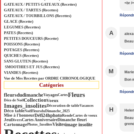
<br />
GATEAUX / PETITS GATEAUX (Recettes)
GATEAUX / TARTES (Recettes)
Répond
GATEAUX / TOURBILLONS (Recettes)
GLACE (Recette)
LEGUMES (Recettes)
A
PATES (Recettes)
alexa
PETITES DOUCEURS (Recette)
Beau 
POISSONS (Recettes)
POTAGES (Recettes)
Répond
QUICHES (Recettes)
SANS GLUTEN (Recettes)
SMOOTHIES ET JUS (Recettes)
M
Mari
VIANDES (Recettes)
Vue de Mes Recettes par ORDRE CHRONOLOGIQUE
Bon m
Catégories
Répond
Fleurs
fleursdudimanche
Voyages
Cartes
Collection
Voeux
Déco de Noël
Images_insolites
Décoration de table
Vacances
H
Déco table
Hele
Noël
FleursduDimanche_2025
Défi24hphoto
Mise à l'honneur
Ronde
Cartes de voeux
Beau m
Jeu
Divers
Cartes Anniversaire
Dimanche fleuri
Visites
greno
image insolite
Cartonnage
Photos_Insolites