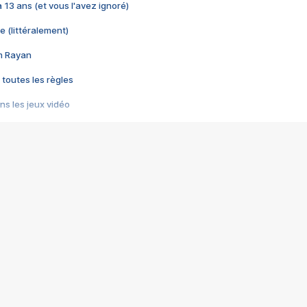
 a 13 ans (et vous l'avez ignoré)
e (littéralement)
im Rayan
 toutes les règles
s les jeux vidéo
us choquant de Rockstar ? - Le scandale BULLY
e plus moche de Steam
du RÊVE tourne au CAUCHEMAR
pendant 8 heures
it… à tort
umiliés par un jeu vidéo
ire - Final Fantasy 8
ti un empire - Age of Empires