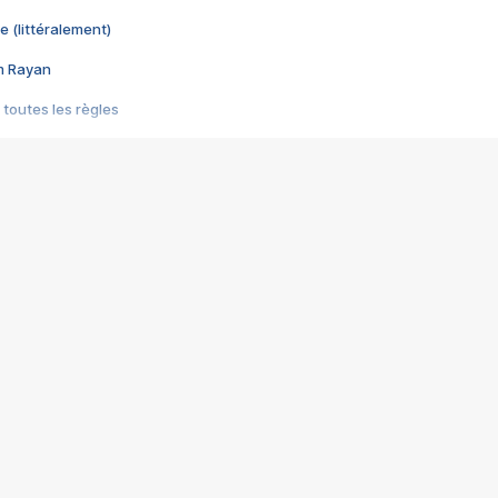
e (littéralement)
im Rayan
 toutes les règles
s les jeux vidéo
us choquant de Rockstar ? - Le scandale BULLY
e plus moche de Steam
du RÊVE tourne au CAUCHEMAR
pendant 8 heures
it… à tort
umiliés par un jeu vidéo
ire - Final Fantasy 8
ti un empire - Age of Empires