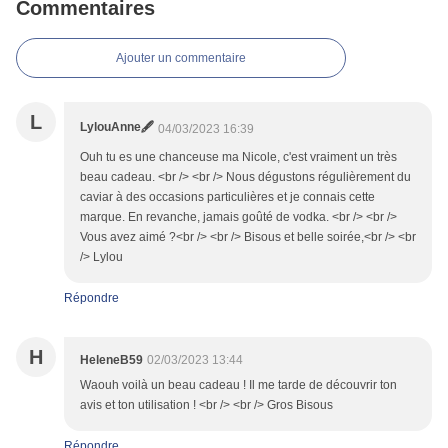
Commentaires
Ajouter un commentaire
L
LylouAnne🖋
04/03/2023 16:39
Ouh tu es une chanceuse ma Nicole, c'est vraiment un très
beau cadeau. <br /> <br /> Nous dégustons régulièrement du
caviar à des occasions particulières et je connais cette
marque. En revanche, jamais goûté de vodka. <br /> <br />
Vous avez aimé ?<br /> <br /> Bisous et belle soirée,<br /> <br
/> Lylou
Répondre
H
HeleneB59
02/03/2023 13:44
Waouh voilà un beau cadeau ! Il me tarde de découvrir ton
avis et ton utilisation ! <br /> <br /> Gros Bisous
Répondre