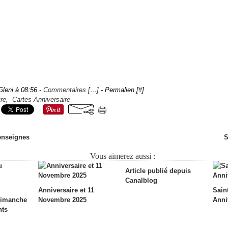
Gleni à 08:56 -
Commentaires [
…
]
- Permalien [
#
]
re
,
Cartes Anniversaire
'enseignes
S
Vous aimerez aussi :
Article publié depuis
Canalblog
Anniversaire et 11
Saint
dimanche
Novembre 2025
Anni
nts