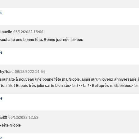
re
nuelle
06/12/2022 15:00
 souhaite une bonne fête. Bonne journée, bisous
re
thyRose
06/12/2022 14:54
 souhaite à nouveau une bonne fête ma Nicole, ainsi qu'un joyeux anniversaire 
 ton fils ! Et puis très jolie carte bien sûr.<br /> <br /> Bel après-midi, bisous.<br
re
ie88
06/12/2022 12:53
 fête Nicole
re