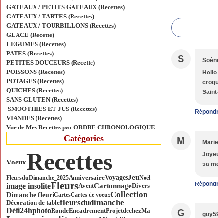
GATEAUX / PETITS GATEAUX (Recettes)
GATEAUX / TARTES (Recettes)
GATEAUX / TOURBILLONS (Recettes)
GLACE (Recette)
LEGUMES (Recettes)
PATES (Recettes)
S
Soèn
PETITES DOUCEURS (Recette)
POISSONS (Recettes)
Hello
POTAGES (Recettes)
croqu
QUICHES (Recettes)
Saint
SANS GLUTEN (Recettes)
SMOOTHIES ET JUS (Recettes)
Répond
VIANDES (Recettes)
Vue de Mes Recettes par ORDRE CHRONOLOGIQUE
Catégories
M
Mari
Recettes
Joyeux
Voeux
sa ma
Jeu
Anniversaire
Voyages
FleursduDimanche_2025
Noël
Fleurs
Répond
image insolite
Cartonnage
Divers
Avent
Collection
Dimanche fleuri
Cartes
Cartes de voeux
fleursdudimanche
Décoration de table
Défi24hphoto
Ronde
ProjetdechezMa
Encadrement
G
guy5