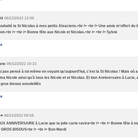
94
06/12/2022 12:00
souhaité la St Nicolas à mes petits Alsaciens.<br /> <br /> Une amie m'offert du 
bon.<br /> <br /> Bonne fête aux Nicole et Nicolas.<br /> <br /> Sylvie
re
tane
06/12/2022 10:33
ai pas pensé à toi même en voyant qu'aujourd'hui, c'est la St Nicolas ! Mais où ai
 ma Nicole ainsi qu'à tous les Nicole et et Nicolas. Et bon Anniversaire à Lucie, a
 gros bisous ensoleillés
re
e♥
06/12/2022 09:58
X ANNIVERSAIRE à Lucie que ta jolie carte ravira<br /> <br /> Bonne fête à toi e
> GROS BISOUS<br /> <br /> Bon Mardi