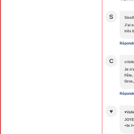
S
Sissi
J'ai 
très 
Répond
C
crisi
Je n'
Fête,
Gros,
Répond
♥
♥Vali
JOYEU
<br /