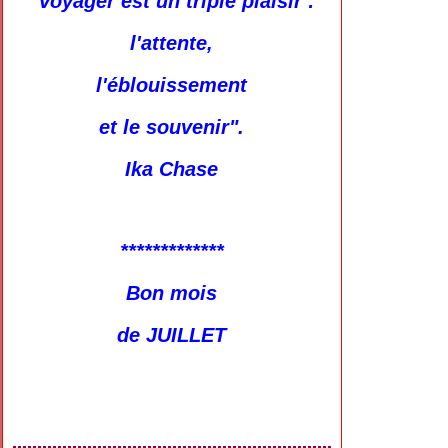
"Voyager est un triple plaisir :
l'attente,
l'éblouissement
et le souvenir".
Ika Chase
*************
Bon mois
de JUILLET