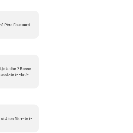
thé Père Fouettard
-je la tête ? Bonne
ussi.<br /> <br />
t à ton fils ♥<br />