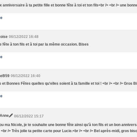
 anniversaire à ta petite fille et bonne fête à toi et ton fils<br /> <br /> une bonn
re
oise
06/12/2022 16:48
 fête à ton fils et à toi par la même occasion. Bises
re
neB59
06/12/2022 16:40
s et Bonnes Fêtes quelles qu'elles soient à ta famille et toi ! <br /> <br /> Gros 
re
uAnne🖋
06/12/2022 15:17
 ma Nicole, je te souhaite une bonne fête ainsi qu'à ton fils et un bon anniversair
 <br /> Très jolie ta petite carte pour Lucie.<br /> <br /> Bel après-midi, gros bis