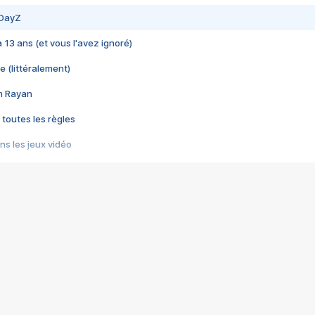
 DayZ
 a 13 ans (et vous l'avez ignoré)
e (littéralement)
im Rayan
 toutes les règles
s les jeux vidéo
us choquant de Rockstar ? - Le scandale BULLY
e plus moche de Steam
du RÊVE tourne au CAUCHEMAR
pendant 8 heures
it… à tort
umiliés par un jeu vidéo