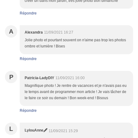
créer un dans mon jardin, très jolie photo bon dimanche
Répondre
A
Alexandra
11/09/2021 16:27
Jolie photo et pourtant souvent on n'aime pas trop les photos
ombre et lumière ! Bises
Répondre
P
Patricia-LadyDIY
11/09/2021 16:00
Magnifique photo ! Je rentre de vacances et je n'avais pas eu
le temps avant de programmer mon article ! Je vais tâcher de
le faire ce soir ou demain ! Bon week-end ! Bisous
Répondre
L
LylouAnne🖋
11/09/2021 15:29