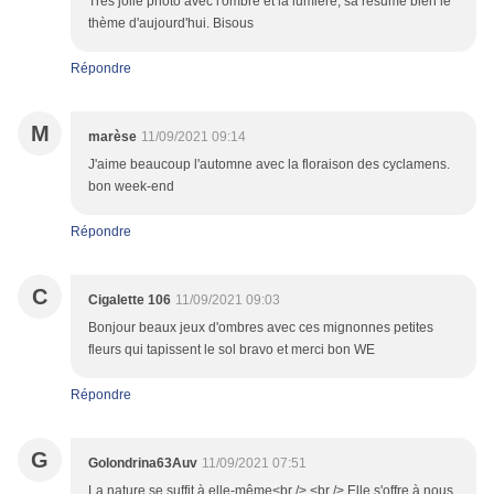
Très jolie photo avec l'ombre et la lumière, sa résume bien le
thème d'aujourd'hui. Bisous
Répondre
M
marèse
11/09/2021 09:14
J'aime beaucoup l'automne avec la floraison des cyclamens.
bon week-end
Répondre
C
Cigalette 106
11/09/2021 09:03
Bonjour beaux jeux d'ombres avec ces mignonnes petites
fleurs qui tapissent le sol bravo et merci bon WE
Répondre
G
Golondrina63Auv
11/09/2021 07:51
La nature se suffit à elle-même<br /> <br /> Elle s'offre à nous