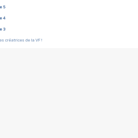
e 5
e 4
e 3
s créatrices de la VF !
e 2
e 1
e Mektoub My Love arrive enfin ! Rencontre avec Shaïn Boumedine et Sal
i : après Toni en famille
elle réalise le bouleversant Dites lui que je l'aime
ais ! Rencontre autour de Vie privée de Rebecca Zlotowski
 de Marguerite, Grave... Rencontre avec Ella Rumpf
 Les Rêveurs, un film intime sur la santé mentale