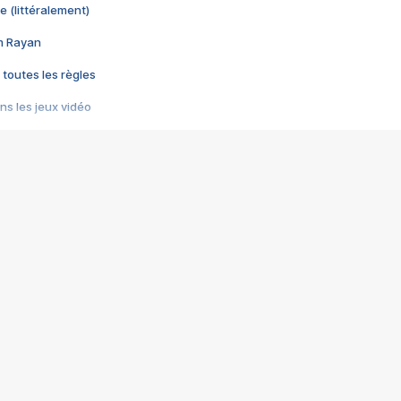
e (littéralement)
im Rayan
 toutes les règles
s les jeux vidéo
us choquant de Rockstar ? - Le scandale BULLY
e plus moche de Steam
du RÊVE tourne au CAUCHEMAR
pendant 8 heures
it… à tort
umiliés par un jeu vidéo
ire - Final Fantasy 8
ti un empire - Age of Empires
story DOFUS