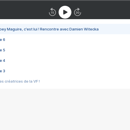
bey Maguire, c'est lui ! Rencontre avec Damien Witecka
e 6
e 5
e 4
e 3
s créatrices de la VF !
e 2
e 1
e Mektoub My Love arrive enfin ! Rencontre avec Shaïn Boumedine et Sal
i : après Toni en famille