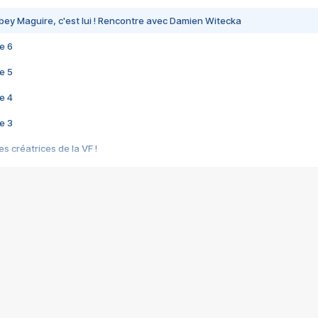
bey Maguire, c'est lui ! Rencontre avec Damien Witecka
e 6
e 5
e 4
e 3
s créatrices de la VF !
e 2
e 1
e Mektoub My Love arrive enfin ! Rencontre avec Shaïn Boumedine et Sal
i : après Toni en famille
elle réalise le bouleversant Dites lui que je l'aime
ais ! Rencontre autour de Vie privée de Rebecca Zlotowski