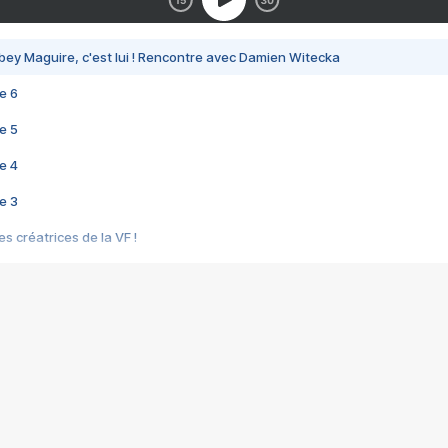
bey Maguire, c'est lui ! Rencontre avec Damien Witecka
e 6
e 5
e 4
e 3
s créatrices de la VF !
e 2
e 1
e Mektoub My Love arrive enfin ! Rencontre avec Shaïn Boumedine et Sal
i : après Toni en famille
elle réalise le bouleversant Dites lui que je l'aime