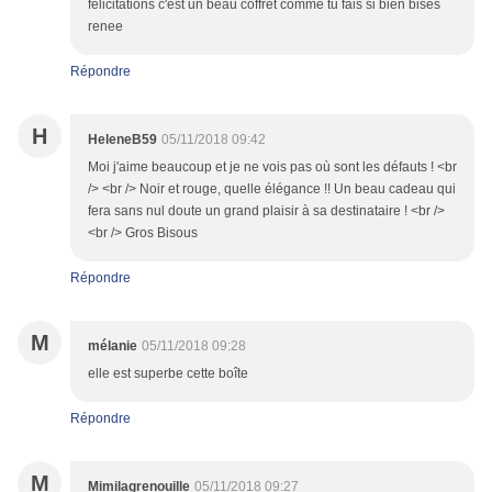
félicitations c'est un beau coffret comme tu fais si bien bises
renee
Répondre
H
HeleneB59
05/11/2018 09:42
Moi j'aime beaucoup et je ne vois pas où sont les défauts ! <br
/> <br /> Noir et rouge, quelle élégance !! Un beau cadeau qui
fera sans nul doute un grand plaisir à sa destinataire ! <br />
<br /> Gros Bisous
Répondre
M
mélanie
05/11/2018 09:28
elle est superbe cette boîte
Répondre
M
Mimilagrenouille
05/11/2018 09:27