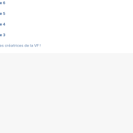
e 6
e 5
e 4
e 3
s créatrices de la VF !
e 2
e 1
e Mektoub My Love arrive enfin ! Rencontre avec Shaïn Boumedine et Sal
i : après Toni en famille
elle réalise le bouleversant Dites lui que je l'aime
ais ! Rencontre autour de Vie privée de Rebecca Zlotowski
 de Marguerite, Grave... Rencontre avec Ella Rumpf
 Les Rêveurs, un film intime sur la santé mentale