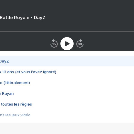
 Battle Royale - DayZ
 DayZ
 a 13 ans (et vous l'avez ignoré)
e (littéralement)
im Rayan
 toutes les règles
s les jeux vidéo
us choquant de Rockstar ? - Le scandale BULLY