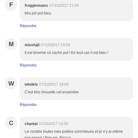
F
froggiemums
07/10/2017 21:59
très joli pot bleu
Répondre
M
missfujii
07/10/2017 19:50
Il est énorme ce cache pot ! En tout cas il est bleu !
Répondre
W
windels
07/10/2017 18:04
C'est très chouette cet ensemble
Répondre
C
chantal
07/10/2017 16:55
Le comble toutes mes potées sont bleues et je n'y ai même
pas pensé ! Bon we. Bisous