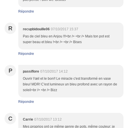
Répondre
R
recupbidouille06
07/10/2017 15:37
Pas de ciel bleu en Anjou !!!<br /> <br /> Mais ton pot est
super beau et bleu !<br /> <br /> Bises
Répondre
P
passiflore
07/10/2017 14:12
Ouvrir l'œil et le bon!! Le miracle c'est transformé en vase
bleu! MDR! C'est lumineux un bleu profond avec un rayon de
soleil<br /> <br /> Bizz
Répondre
C
Carrie
07/10/2017 13:12
Mes proprios ont ce même genre de pots, même couleur; je