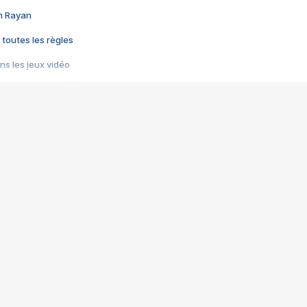
im Rayan
 toutes les règles
s les jeux vidéo
us choquant de Rockstar ? - Le scandale BULLY
e plus moche de Steam
du RÊVE tourne au CAUCHEMAR
pendant 8 heures
it… à tort
umiliés par un jeu vidéo
ire - Final Fantasy 8
ti un empire - Age of Empires
story DOFUS