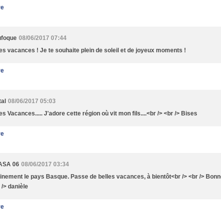
re
ufoque
08/06/2017 07:44
s vacances ! Je te souhaite plein de soleil et de joyeux moments !
re
al
08/06/2017 05:03
s Vacances..... J'adore cette région où vit mon fils....<br /> <br /> Bises
re
ASA 06
08/06/2017 03:34
inement le pays Basque. Passe de belles vacances, à bientôt<br /> <br /> Bonn
 /> danièle
re