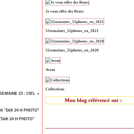
Je vous offre des fleurs
52semaines_52photos_en_2021
52semaines_52photos_en_2020
Avent
Collections
- SEMAINE 23 : CIEL
Mon blog référencé sur :
 "Défi 24 H PHOTO"