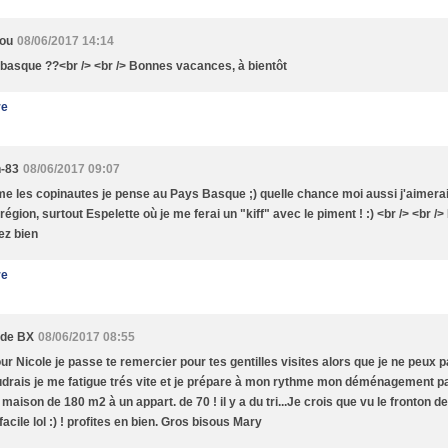
ou
08/06/2017 14:14
basque ??<br /> <br /> Bonnes vacances, à bientôt
re
-83
08/06/2017 09:07
 les copinautes je pense au Pays Basque ;) quelle chance moi aussi j'aimerai
 région, surtout Espelette où je me ferai un "kiff" avec le piment ! :) <br /> <br /
ez bien
re
 de BX
08/06/2017 08:55
ur Nicole je passe te remercier pour tes gentilles visites alors que je ne peux
udrais je me fatigue trés vite et je prépare à mon rythme mon déménagement pa
 maison de 180 m2 à un appart. de 70 ! il y a du tri...Je crois que vu le fronton 
facile lol :) ! profites en bien. Gros bisous Mary