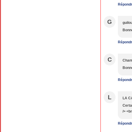
Répond
G
guilo
Bonne
Répond
C
Chant
Bonne
Répond
L
LA C
Certa
/> <br
Répond