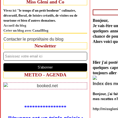
Miss Gleni and Co
Vivez ici "le temps d'un petit bonheur" culinaire,
décoratif, floral, de loisirs créatifs, de visites ou de
Bonjour,
tourisme et bien d'autres domaines.
Accueil du blog
Je vais être u
Créer un blog avec CanalBlog
quelques anné
chance de pouv
Contacter le propriétaire du blog
Alors voici qu
Newsletter
Hier j'ai post
quelques capr
toujours aller 
METEO - AGENDA
Index des me
Bonjour, j'ai f
mes recettes n'h
****************
http://missgle