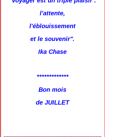
"Voyager est un triple plaisir :
l'attente,
l'éblouissement
et le souvenir".
Ika Chase
*************
Bon mois
de JUILLET