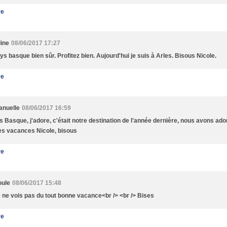
re
ine
08/06/2017 17:27
ys basque bien sûr. Profitez bien. Aujourd'hui je suis à Arles. Bisous Nicole.
re
nuelle
08/06/2017 16:59
s Basque, j'adore, c'était notre destination de l'année dernière, nous avons ador
s vacances Nicole, bisous
re
oule
08/06/2017 15:48
e ne vois pas du tout bonne vacance<br /> <br /> Bises
re