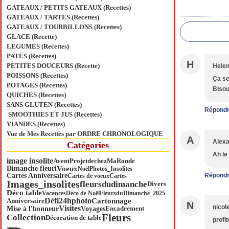
GATEAUX / PETITS GATEAUX (Recettes)
GATEAUX / TARTES (Recettes)
GATEAUX / TOURBILLONS (Recettes)
GLACE (Recette)
LEGUMES (Recettes)
PATES (Recettes)
H
PETITES DOUCEURS (Recette)
Hele
POISSONS (Recettes)
Ça se
POTAGES (Recettes)
Bisou
QUICHES (Recettes)
SANS GLUTEN (Recettes)
Répond
SMOOTHIES ET JUS (Recettes)
VIANDES (Recettes)
Vue de Mes Recettes par ORDRE CHRONOLOGIQUE
A
Alex
Catégories
Ah le
image insolite
ProjetdechezMa
Ronde
Avent
Voeux
Dimanche fleuri
Noël
Photos_Insolites
Cartes Anniversaire
Répond
Cartes de voeux
Cartes
Images_insolites
fleursdudimanche
Divers
Déco table
Vacances
Déco de Noël
FleursduDimanche_2025
Défi24hphoto
Cartonnage
Anniversaire
N
Visites
nicol
Mise à l'honneur
Voyages
Encadrement
Fleurs
Collection
Décoration de table
profi