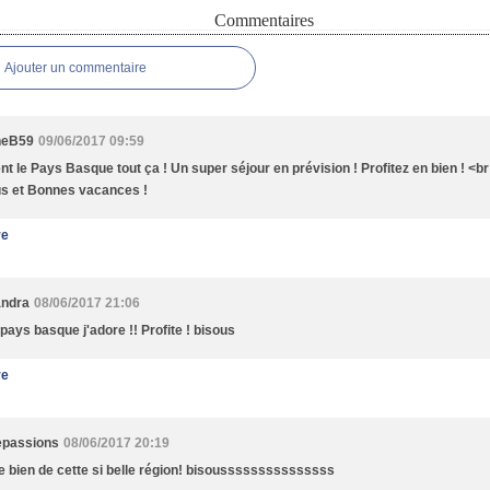
Commentaires
Ajouter un commentaire
neB59
09/06/2017 09:59
nt le Pays Basque tout ça ! Un super séjour en prévision ! Profitez en bien ! <br
s et Bonnes vacances !
re
andra
08/06/2017 21:06
 pays basque j'adore !! Profite ! bisous
re
epassions
08/06/2017 20:19
te bien de cette si belle région! bisousssssssssssssss