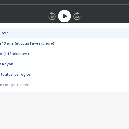
 DayZ
 a 13 ans (et vous l'avez ignoré)
e (littéralement)
im Rayan
 toutes les règles
s les jeux vidéo
us choquant de Rockstar ? - Le scandale BULLY
e plus moche de Steam
du RÊVE tourne au CAUCHEMAR
pendant 8 heures