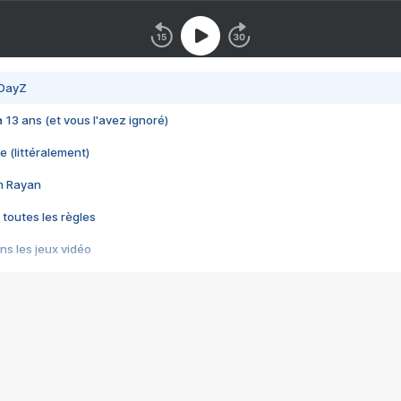
 DayZ
 a 13 ans (et vous l'avez ignoré)
e (littéralement)
im Rayan
 toutes les règles
s les jeux vidéo
us choquant de Rockstar ? - Le scandale BULLY
e plus moche de Steam
du RÊVE tourne au CAUCHEMAR
pendant 8 heures