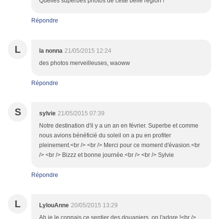
Quelles superbes photos de cette belle région !
Répondre
L
la nonna
21/05/2015 12:24
des photos merveilleuses, waoww
Répondre
S
sylvie
21/05/2015 07:39
Notre destination d'il y a un an en février. Superbe et comme
nous avions bénéficié du soleil on a pu en profiter
pleinement.<br /> <br /> Merci pour ce moment d'évasion.<br
/> <br /> Bizzz et bonne journée.<br /> <br /> Sylvie
Répondre
L
LylouAnne
20/05/2015 13:29
Ah je le connais ce sentier des douaniers, on l'adore !<br />