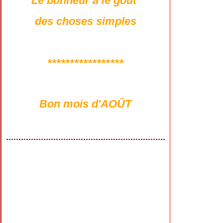
Le bonheur a le goût
des choses simples
*****************
Bon mois d'AOÛT