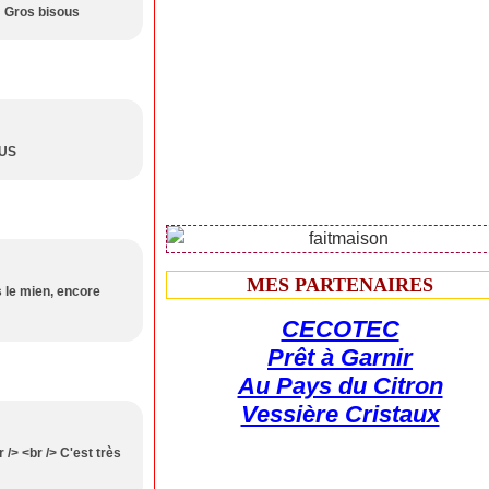
 ! Gros bisous
OUS
MES PARTENAIRES
s le mien, encore
CECOTEC
Prêt à Garnir
Au Pays du Citron
Vessière Cristaux
 /> <br /> C'est très