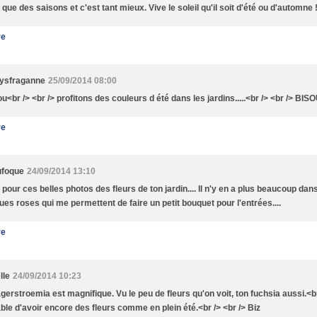
t que des saisons et c'est tant mieux. Vive le soleil qu'il soit d'été ou d'automne
re
ysfraganne
25/09/2014 08:00
u<br /> <br /> profitons des couleurs d été dans les jardins.....<br /> <br /> BIS
re
ufoque
24/09/2014 13:10
 pour ces belles photos des fleurs de ton jardin.... Il n'y en a plus beaucoup dan
ues roses qui me permettent de faire un petit bouquet pour l'entrées....
re
lle
24/09/2014 10:23
agerstroemia est magnifique. Vu le peu de fleurs qu'on voit, ton fuchsia aussi.<br
ble d'avoir encore des fleurs comme en plein été.<br /> <br /> Biz