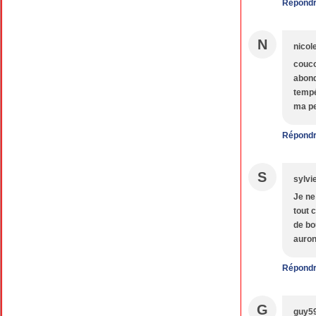
Répond
N
nicol
couco
abond
tempé
ma pe
Répond
S
sylvi
Je ne
tout 
de bo
auron
Répond
G
guy5