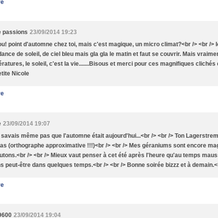
re
e passions
23/09/2014 19:23
u! point d'automne chez toi, mais c'est magique, un micro climat?<br /> <br /> Ic
ance de soleil, de ciel bleu mais gla gla le matin et faut se couvrir. Mais vraime
ratures, le soleil, c'est la vie.......Bisous et merci pour ces magnifiques clichés
tite Nicole
re
e
23/09/2014 19:07
 savais même pas que l'automne était aujourd'hui...<br /> <br /> Ton Lagerstre
cas (orthographe approximative !!!)<br /> <br /> Mes géraniums sont encore mag
utons.<br /> <br /> Mieux vaut penser à cet été après l'heure qu'au temps mau
s peut-être dans quelques temps.<br /> <br /> Bonne soirée bizzz et à demain.<b
re
9600
23/09/2014 19:04