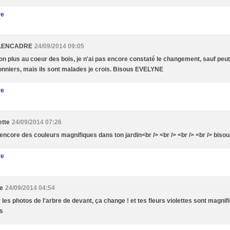
re
LENCADRE
24/09/2014 09:05
on plus au coeur des bois, je n'ai pas encore constaté le changement, sauf peut
nniers, mais ils sont malades je crois. Bisous EVELYNE
re
ette
24/09/2014 07:26
 encore des couleurs magnifiques dans ton jardin<br /> <br /> <br /> <br /> biso
re
le
24/09/2014 04:54
 les photos de l'arbre de devant, ça change ! et tes fleurs violettes sont magnifi
s