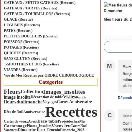
GATEAUX / PETITS GATEAUX (Recettes)
GATEAUX / TARTES (Recettes)
GATEAUX / TOURBILLONS (Recettes)
GLACE (Recette)
Mes fleurs du 
LEGUMES (Recettes)
PATES (Recettes)
PETITES DOUCEURS (Recette)
POISSONS (Recettes)
POTAGES (Recettes)
QUICHES (Recettes)
SANS GLUTEN (Recettes)
SMOOTHIES ET JUS (Recettes)
M
Mary
VIANDES (Recettes)
Bonjo
Vue de Mes Recettes par ORDRE CHRONOLOGIQUE
même 
Catégories
plein
Fleurs
Images_insolites
Collection
Visites
image insolite
Ronde
Décoration de table
Répond
fleursdudimanche
Voyages
Cartes Anniversaire
Recettes
Anniversaire
Déco de Noël
C
Crisi
Déco table
ProjetdechezMa
Cartes de voeux
Avent
Comme
Voeux
Jeu
Cartonnage
Photos_Insolites
Cartes
Noël
roussi
Dimanche fleuri
Vacances
FleursduDimanche_2025