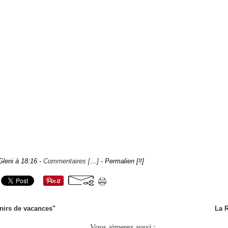
Gleni à 18:16 -
Commentaires [
…
]
- Permalien [
#
]
nirs de vacances"
La R
Vous aimerez aussi :