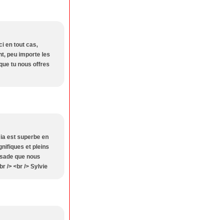
i en tout cas,
nt, peu importe les
 que tu nous offres
mia est superbe en
nifiques et pleins
ssade que nous
r /> <br /> Sylvie