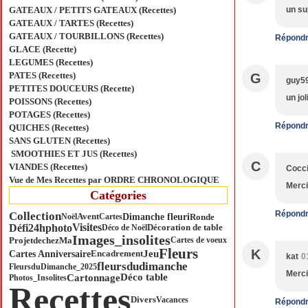
GATEAUX / PETITS GATEAUX (Recettes)
un su
GATEAUX / TARTES (Recettes)
GATEAUX / TOURBILLONS (Recettes)
Répond
GLACE (Recette)
LEGUMES (Recettes)
PATES (Recettes)
G
guy5
PETITES DOUCEURS (Recette)
un jo
POISSONS (Recettes)
POTAGES (Recettes)
Répond
QUICHES (Recettes)
SANS GLUTEN (Recettes)
SMOOTHIES ET JUS (Recettes)
C
VIANDES (Recettes)
Cocci
Vue de Mes Recettes par ORDRE CHRONOLOGIQUE
Merci
Catégories
Répond
Collection
Dimanche fleuri
Ronde
Noël
Avent
Cartes
Visites
Défi24hphoto
Déco de Noël
Décoration de table
Images_insolites
ProjetdechezMa
Cartes de voeux
Fleurs
K
Jeu
Cartes Anniversaire
Encadrement
kat
0
fleursdudimanche
FleursduDimanche_2025
Merci 
Déco table
Cartonnage
Photos_Insolites
Recettes
Divers
Vacances
Répond