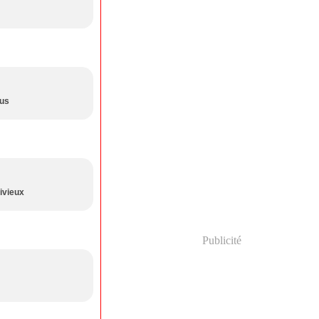
ous
uivieux
Publicité