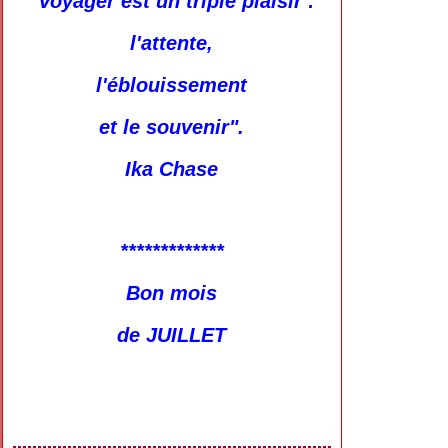
"Voyager est un triple plaisir :
l'attente,
l'éblouissement
et le souvenir".
Ika Chase
*************
Bon mois
de JUILLET