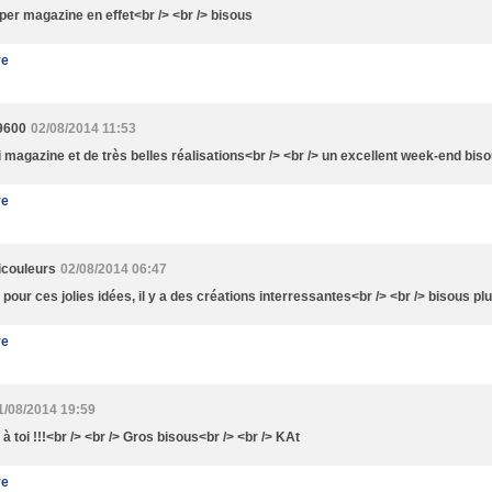
per magazine en effet<br /> <br /> bisous
re
9600
02/08/2014 11:53
li magazine et de très belles réalisations<br /> <br /> un excellent week-end bis
re
couleurs
02/08/2014 06:47
 pour ces jolies idées, il y a des créations interressantes<br /> <br /> bisous pl
re
1/08/2014 19:59
à toi !!!<br /> <br /> Gros bisous<br /> <br /> KAt
re