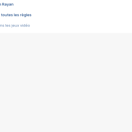
im Rayan
 toutes les règles
s les jeux vidéo
us choquant de Rockstar ? - Le scandale BULLY
e plus moche de Steam
du RÊVE tourne au CAUCHEMAR
pendant 8 heures
it… à tort
umiliés par un jeu vidéo
ire - Final Fantasy 8
ti un empire - Age of Empires
story DOFUS
tard, il crée l'un des pires jeux de tous les temps, MindsEye.