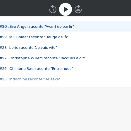
#30 : Eve Angeli raconte "Avant de partir"
#29 : MC Solaar raconte "Bouge de là"
28 : Lorie raconte "Je vais vite"
#27 : Christophe Willem raconte "Jacques a dit"
#26 : Chimène Badi raconte "Entre nous"
#25 : Indochine raconte "3e sexe"
#24 : Zaho raconte "C'est chelou"
#23 : Patrick Bruel raconte "Au café des délices"
#22 : Kyo raconte "Le chemin"
#21 : Nolwenn Leroy raconte "Cassé"