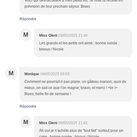
Voici qui devrait plaire a mes petits fils. Je note la recette en
prévision de leur prochain séjour. Bises
Répondre
M
Miss Gleni
09/05/2025 21:40
Les grands et les petits ont aimé ; bonne soirée ;
bisous / Nicole
M
Monique
09/05/2025 09:55
Comment ne pourrait-il pas plaire, un gâteau maison, quoi de
mieux, on sait ce que l'on magne, bravo, et merci ! <br />
Bises, belle fin de semaine !
Répondre
M
Miss Gleni
09/05/2025 21:41
Ah oui je n'achète plus de "tout fait" surtout pour un
cake ; bonne soirée ; bisous / Nicole