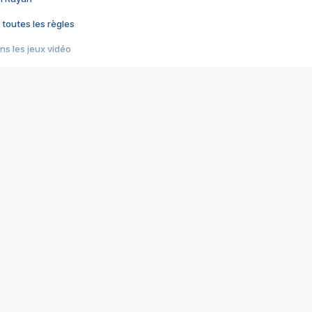
 toutes les règles
s les jeux vidéo
us choquant de Rockstar ? - Le scandale BULLY
e plus moche de Steam
du RÊVE tourne au CAUCHEMAR
pendant 8 heures
it… à tort
umiliés par un jeu vidéo
ire - Final Fantasy 8
ti un empire - Age of Empires
story DOFUS
tard, il crée l'un des pires jeux de tous les temps, MindsEye.