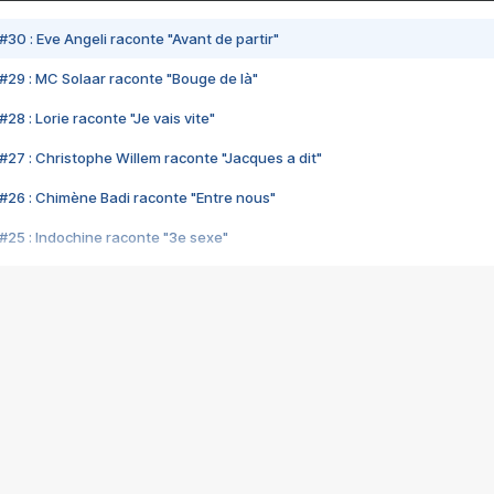
#30 : Eve Angeli raconte "Avant de partir"
#29 : MC Solaar raconte "Bouge de là"
28 : Lorie raconte "Je vais vite"
#27 : Christophe Willem raconte "Jacques a dit"
#26 : Chimène Badi raconte "Entre nous"
#25 : Indochine raconte "3e sexe"
#24 : Zaho raconte "C'est chelou"
#23 : Patrick Bruel raconte "Au café des délices"
#22 : Kyo raconte "Le chemin"
#21 : Nolwenn Leroy raconte "Cassé"
#20 : Patrick Hernandez raconte "Born to be alive"
#19 : Lorie raconte "Près de moi"