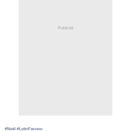
Publicité
#Noël
#LutinFarceur