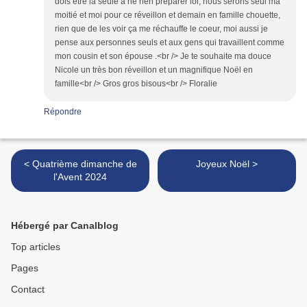
dois être la seule à ne rien préparer lol, nous serons seul ma
moitié et moi pour ce réveillon et demain en famille chouette,
rien que de les voir ça me réchauffe le coeur, moi aussi je
pense aux personnes seuls et aux gens qui travaillent comme
mon cousin et son épouse .<br /> Je te souhaite ma douce
Nicole un très bon réveillon et un magnifique Noël en
famille<br /> Gros gros bisous<br /> Floralie
Répondre
< Quatrième dimanche de
Joyeux Noël >
l'Avent 2024
Hébergé par Canalblog
Top articles
Pages
Contact