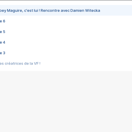
bey Maguire, c'est lui ! Rencontre avec Damien Witecka
e 6
e 5
e 4
e 3
s créatrices de la VF !
e 2
e 1
e Mektoub My Love arrive enfin ! Rencontre avec Shaïn Boumedine et Sal
i : après Toni en famille
elle réalise le bouleversant Dites lui que je l'aime
ais ! Rencontre autour de Vie privée de Rebecca Zlotowski