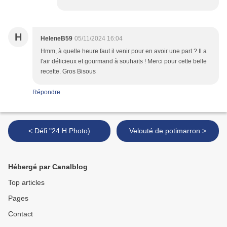
H
HeleneB59
05/11/2024 16:04
Hmm, à quelle heure faut il venir pour en avoir une part ? Il a
l'air délicieux et gourmand à souhaits ! Merci pour cette belle
recette. Gros Bisous
Répondre
< Défi "24 H Photo)
Velouté de potimarron >
Hébergé par Canalblog
Top articles
Pages
Contact