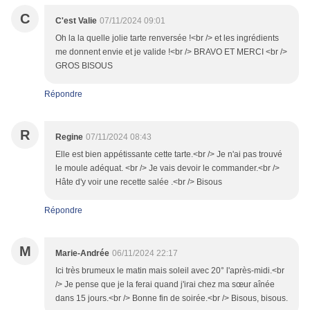
C
C'est Valie
07/11/2024 09:01
Oh la la quelle jolie tarte renversée !<br /> et les ingrédients
me donnent envie et je valide !<br /> BRAVO ET MERCI <br />
GROS BISOUS
Répondre
R
Regine
07/11/2024 08:43
Elle est bien appétissante cette tarte.<br /> Je n'ai pas trouvé
le moule adéquat. <br /> Je vais devoir le commander.<br />
Hâte d'y voir une recette salée .<br /> Bisous
Répondre
M
Marie-Andrée
06/11/2024 22:17
Ici très brumeux le matin mais soleil avec 20° l'après-midi.<br
/> Je pense que je la ferai quand j'irai chez ma sœur aînée
dans 15 jours.<br /> Bonne fin de soirée.<br /> Bisous, bisous.