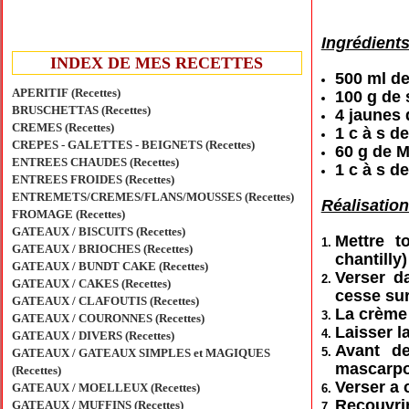
Ingrédients
INDEX DE MES RECETTES
500 ml de 
APERITIF (Recettes)
100 g de 
BRUSCHETTAS (Recettes)
4 jaunes 
CREMES (Recettes)
1 c à s d
CREPES - GALETTES - BEIGNETS (Recettes)
60 g de M
ENTREES CHAUDES (Recettes)
1 c à s d
ENTREES FROIDES (Recettes)
ENTREMETS/CREMES/FLANS/MOUSSES (Recettes)
Réalisation
FROMAGE (Recettes)
GATEAUX / BISCUITS (Recettes)
Mettre t
GATEAUX / BRIOCHES (Recettes)
chantilly
GATEAUX / BUNDT CAKE (Recettes)
Verser d
GATEAUX / CAKES (Recettes)
cesse sur
GATEAUX / CLAFOUTIS (Recettes)
La crème 
GATEAUX / COURONNES (Recettes)
Laisser la
GATEAUX / DIVERS (Recettes)
Avant de
GATEAUX / GATEAUX SIMPLES et MAGIQUES
mascarpon
(Recettes)
Verser a 
GATEAUX / MOELLEUX (Recettes)
Recouvrir
GATEAUX / MUFFINS (Recettes)