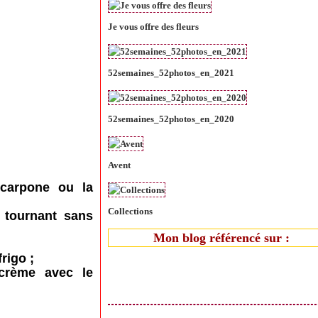
Je vous offre des fleurs
52semaines_52photos_en_2021
52semaines_52photos_en_2020
Avent
scarpone ou la
Collections
n tournant sans
Mon blog référencé sur :
rigo ;
 crème avec le