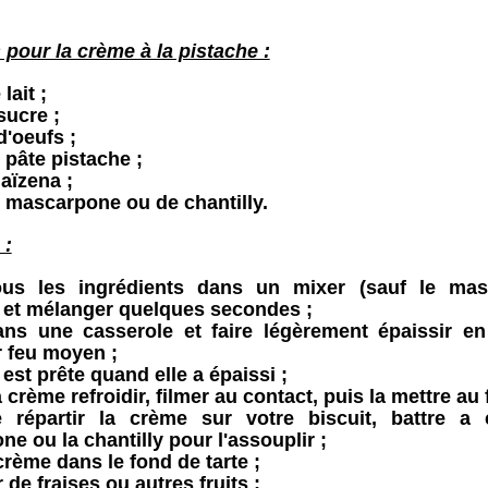
 pour la crème à la pistache :
lait ;
sucre ;
d'oeufs ;
e pâte pistache ;
aïzena ;
e mascarpone ou de chantilly.
 :
ous les ingrédients dans un mixer (sauf le ma
) et mélanger quelques secondes ;
ans une casserole et faire légèrement épaissir e
 feu moyen ;
est prête quand elle a épaissi ;
 crème refroidir, filmer au contact, puis la mettre au f
 répartir la crème sur votre biscuit, battre a
e ou la chantilly pour l'assouplir ;
crème dans le fond de tarte ;
 de fraises ou autres fruits ;