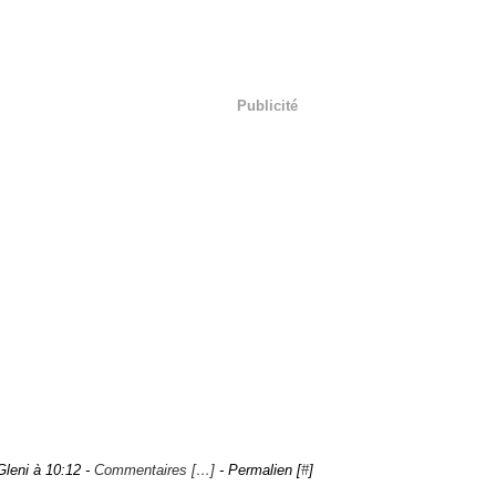
Publicité
Gleni à 10:12 -
Commentaires [
…
]
- Permalien [
#
]