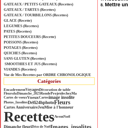
Mettre un
GATEAUX / PETITS GATEAUX (Recettes)
GATEAUX / TARTES (Recettes)
GATEAUX / TOURBILLONS (Recettes)
GLACE (Recette)
LEGUMES (Recettes)
PATES (Recettes)
PETITES DOUCEURS (Recette)
POISSONS (Recettes)
POTAGES (Recettes)
QUICHES (Recettes)
SANS GLUTEN (Recettes)
SMOOTHIES ET JUS (Recettes)
VIANDES (Recettes)
Vue de Mes Recettes par ORDRE CHRONOLOGIQUE
Catégories
Voyages
Encadrement
Décoration de table
Ronde
ProjetdechezMa
FleursduDimanche_2025
Voeux
image insolite
Cartes de voeux
Cartes
Fleurs
Défi24hphoto
Photos_Insolites
Jeu
Cartes Anniversaire
Mise à l'honneur
Recettes
Avent
Noël
Images_insolites
Dimanche fleuri
Déco de Noël