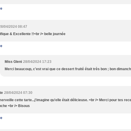
re
28/04/2024 08:47
fique & Excellente !!<br /> belle journée
re
Miss Gleni
28/04/2024 17:23
Merci beaucoup, c'est vrai que ce dessert fruité était très bon ; bon dimanch
te
28/04/2024 07:30
rveille cette tarte...j'imagine qu'elle était délicieuse. <br /> Merci pour tes rec
che <br /> Bisous
re