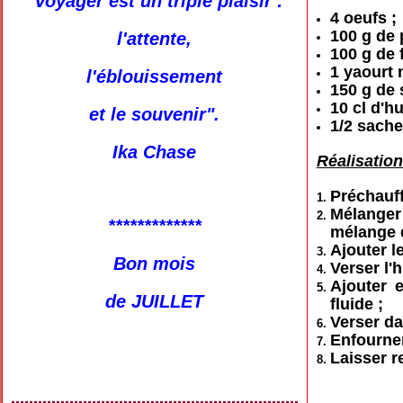
"Voyager est un triple plaisir :
4 oeufs ;
100 g de
l'attente,
100 g de f
1 yaourt 
l'éblouissement
150 g de 
10 cl d'hu
et le souvenir".
1/2 sache
Ika Chase
Réalisation
Préchauffe
Mélanger
*************
mélange 
Ajouter l
Bon mois
Verser l'
Ajouter 
de JUILLET
fluide ;
Verser da
Enfourner
Laisser r