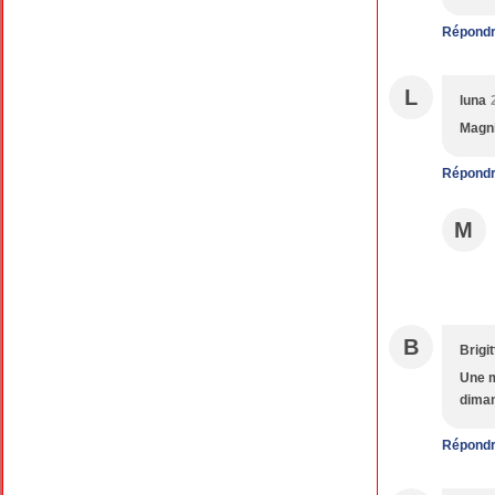
Répond
L
luna
Magni
Répond
M
B
Brigit
Une me
diman
Répond